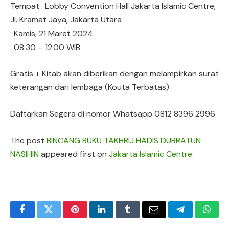
Tempat : Lobby Convention Hall Jakarta Islamic Centre,
Jl. Kramat Jaya, Jakarta Utara
: Kamis, 21 Maret 2024
: 08.30 – 12.00 WIB
Gratis + Kitab akan diberikan dengan melampirkan surat
keterangan dari lembaga (Kouta Terbatas)
Daftarkan Segera di nomor Whatsapp 0812 8396 2996
The post
BINCANG BUKU TAKHRIJ HADIS DURRATUN
NASIHIN
appeared first on
Jakarta Islamic Centre
.
Facebook
Twitter
Pinterest
LinkedIn
Tumblr
Email
Telegram
What