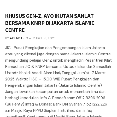
KHUSUS GEN-Z, AYO IKUTAN SANLAT
BERSAMA KNRP DI JAKARTA ISLAMIC
CENTRE
BY
AGENDA JIC
MARCH 5, 2025
JIC- Pusat Pengkajian dan Pengembangan Islam Jakarta
atau yang dikenal juga dengan nama Jakarta Islamic Centre
mengundang pelajar GenZ untuk menghadiri Pesantren Kilat
Ramadhan JIC & KNRP bersama: Ustadz Iskandar Samaullah
Ustadz Kholidi Asadil Alam Hari/Tanggal: Jum’at, 7 Maret
2025 Waktu: 11.30 – 15.00 WIB Pusat Pengkajian dan
Pengembangan Islam Jakarta (Jakarta Islamic Centre)
Jangan lewatkan kesempatan untuk menambah ilmu dan
berbagi kepedulian. Info & Pendaftaran: 0812 8396 2996
(Bu Fenty) Infaq & Donasi: Bank DKI Syariah 7152 1222 226
a.n Masjid Raya PPPIJ Siapkan hati, ilmu, dan infaq
terbaikmu!!! Kami tunggu di Masjid Raya Jakarta Islamic