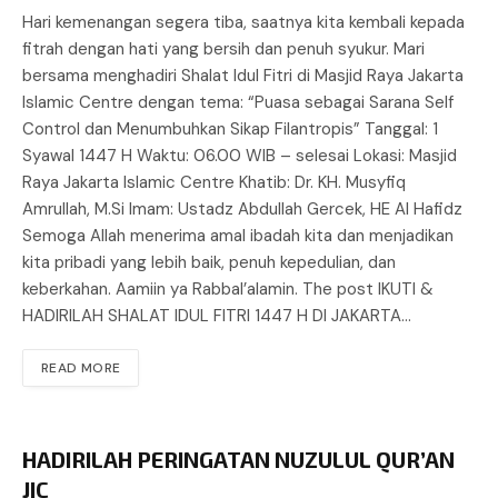
Hari kemenangan segera tiba, saatnya kita kembali kepada
fitrah dengan hati yang bersih dan penuh syukur. Mari
bersama menghadiri Shalat Idul Fitri di Masjid Raya Jakarta
Islamic Centre dengan tema: “Puasa sebagai Sarana Self
Control dan Menumbuhkan Sikap Filantropis” Tanggal: 1
Syawal 1447 H Waktu: 06.00 WIB – selesai Lokasi: Masjid
Raya Jakarta Islamic Centre Khatib: Dr. KH. Musyfiq
Amrullah, M.Si Imam: Ustadz Abdullah Gercek, HE Al Hafidz
Semoga Allah menerima amal ibadah kita dan menjadikan
kita pribadi yang lebih baik, penuh kepedulian, dan
keberkahan. Aamiin ya Rabbal’alamin. The post IKUTI &
HADIRILAH SHALAT IDUL FITRI 1447 H DI JAKARTA…
READ MORE
HADIRILAH PERINGATAN NUZULUL QUR’AN
JIC