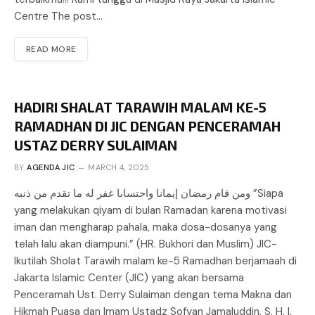
Centre The post…
READ MORE
HADIRI SHALAT TARAWIH MALAM KE-5
RAMADHAN DI JIC DENGAN PENCERAMAH
USTAZ DERRY SULAIMAN
BY
AGENDA JIC
MARCH 4, 2025
ومن قام رمضان إيمانا واحتسابا غفر له ما تقدم من ذنبه ”Siapa
yang melakukan qiyam di bulan Ramadan karena motivasi
iman dan mengharap pahala, maka dosa-dosanya yang
telah lalu akan diampuni.” (HR. Bukhori dan Muslim) JIC-
Ikutilah Sholat Tarawih malam ke-5 Ramadhan berjamaah di
Jakarta Islamic Center (JIC) yang akan bersama
Penceramah Ust. Derry Sulaiman dengan tema Makna dan
Hikmah Puasa dan Imam Ustadz Sofyan Jamaluddin, S. H. I.