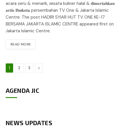
acara seru & menarik, wisata kuliner halal & 𝐝𝐢𝐦𝐞𝐫𝐢𝐚𝐡𝐤𝐚𝐧
𝐚𝐫𝐭𝐢𝐬 𝐈𝐛𝐮𝐤𝐨𝐭𝐚 persembahan TV One & Jakarta Islamic
Centre. The post HADIRI SYIAR HUT TV ONE KE-17
BERSAMA JAKARTA ISLAMIC CENTRE appeared first on
Jakarta Islamic Centre.
READ MORE
Next
1
2
3
AGENDA JIC
NEWS UPDATES