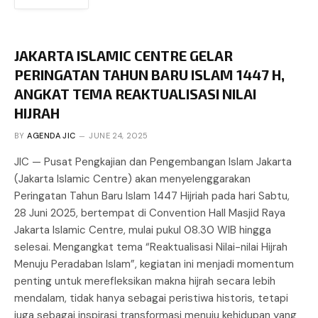
JAKARTA ISLAMIC CENTRE GELAR
PERINGATAN TAHUN BARU ISLAM 1447 H,
ANGKAT TEMA REAKTUALISASI NILAI
HIJRAH
BY
AGENDA JIC
JUNE 24, 2025
JIC — Pusat Pengkajian dan Pengembangan Islam Jakarta
(Jakarta Islamic Centre) akan menyelenggarakan
Peringatan Tahun Baru Islam 1447 Hijriah pada hari Sabtu,
28 Juni 2025, bertempat di Convention Hall Masjid Raya
Jakarta Islamic Centre, mulai pukul 08.30 WIB hingga
selesai. Mengangkat tema “Reaktualisasi Nilai-nilai Hijrah
Menuju Peradaban Islam”, kegiatan ini menjadi momentum
penting untuk merefleksikan makna hijrah secara lebih
mendalam, tidak hanya sebagai peristiwa historis, tetapi
juga sebagai inspirasi transformasi menuju kehidupan yang