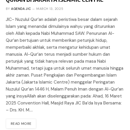
BY
AGENDA JIC
MARCH 13, 2025
JIC- Nuzulul Qur’an adalah peristiwa besar dalam sejarah
Islam yang menandai dimulainya wahyu yang diturunkan
oleh Allah kepada Nabi Muhammad SAW. Penurunan Al-
Qur’an bertujuan untuk memberikan petunjuk hidup,
memperbaiki akhlak, serta mengatur kehidupan umat
manusia. Al-Qur’an terus menjadi sumber hukum dan
petunjuk yang tidak hanya relevan pada masa Nabi
Muhammad, tetapi juga untuk seluruh umat manusia hingga
akhir zaman. Pusat Pengkajian dan Pengembangan Islam
Jakarta (Jakarta Islamic Centre) menggelar Peringatan
Nuzulul Qur’an 1446 H, Malam Penuh Iman dengan Al-Qur’an
yang insyaAllah akan diselenggarakan pada: Ahad, 16 Maret
2025 Convention Hall, Masjid Raya JIC Ba’da Isya Bersama:
– Drs. KH. M.…
READ MORE