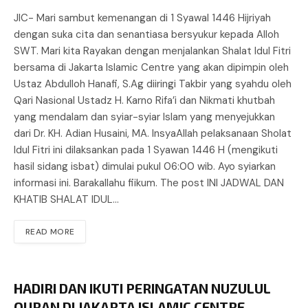
JIC- Mari sambut kemenangan di 1 Syawal 1446 Hijriyah
dengan suka cita dan senantiasa bersyukur kepada Alloh
SWT. Mari kita Rayakan dengan menjalankan Shalat Idul Fitri
bersama di Jakarta Islamic Centre yang akan dipimpin oleh
Ustaz Abdulloh Hanafi, S.Ag diiringi Takbir yang syahdu oleh
Qari Nasional Ustadz H. Karno Rifa’i dan Nikmati khutbah
yang mendalam dan syiar-syiar Islam yang menyejukkan
dari Dr. KH. Adian Husaini, MA. InsyaAllah pelaksanaan Sholat
Idul Fitri ini dilaksankan pada 1 Syawan 1446 H (mengikuti
hasil sidang isbat) dimulai pukul 06:00 wib. Ayo syiarkan
informasi ini. Barakallahu fiikum. The post INI JADWAL DAN
KHATIB SHALAT IDUL…
READ MORE
HADIRI DAN IKUTI PERINGATAN NUZULUL
QURAN DI JAKARTA ISLAMIC CENTRE