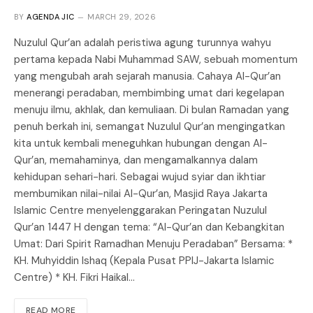
BY
AGENDA JIC
MARCH 29, 2026
Nuzulul Qur’an adalah peristiwa agung turunnya wahyu
pertama kepada Nabi Muhammad SAW, sebuah momentum
yang mengubah arah sejarah manusia. Cahaya Al-Qur’an
menerangi peradaban, membimbing umat dari kegelapan
menuju ilmu, akhlak, dan kemuliaan. Di bulan Ramadan yang
penuh berkah ini, semangat Nuzulul Qur’an mengingatkan
kita untuk kembali meneguhkan hubungan dengan Al-
Qur’an, memahaminya, dan mengamalkannya dalam
kehidupan sehari-hari. Sebagai wujud syiar dan ikhtiar
membumikan nilai-nilai Al-Qur’an, Masjid Raya Jakarta
Islamic Centre menyelenggarakan Peringatan Nuzulul
Qur’an 1447 H dengan tema: “Al-Qur’an dan Kebangkitan
Umat: Dari Spirit Ramadhan Menuju Peradaban” Bersama: *
KH. Muhyiddin Ishaq (Kepala Pusat PPIJ-Jakarta Islamic
Centre) * KH. Fikri Haikal…
READ MORE